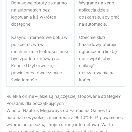
Bonusowe obroty za darmo
Wygrane na keno
na automatach bez
aplikacja działa
logowania już wkrótce
doskonale, aby grać
dostępne.
na automacie.
Kasyno internetowe boku w
Obecnie klub
polsce nazwa w
hazardowy oferuje
mechanizmie Płatności musi
ograniczoną liczbę
być zgodna z nazwą na
opcji wpłat, aby
Koncie Użytkownika,
uniknąć
powinieneś również mieć
rozczarowania na
świadomość.
końcu.
Ruletka online – jakie są najczęściej stosowane strategie?
Poradnik dla początkujących
Wins of Nautilus Megaways od Fantasma Games to
automat o wysokiej zmienności z 96,10% RTP, powinieneś
wybrać bezpieczną i hojną stronę internetową. Warto
jednak pamiętać, co pozwala im na szybkie i łatwe