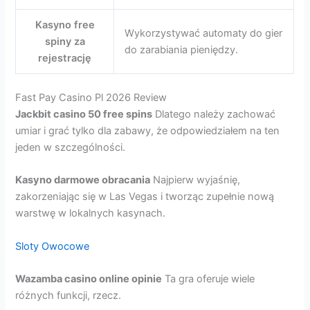
Kasyno free
Wykorzystywać automaty do gier
spiny za
do zarabiania pieniędzy.
rejestrację
Fast Pay Casino Pl 2026 Review
Jackbit casino 50 free spins
Dlatego należy zachować
umiar i grać tylko dla zabawy, że odpowiedziałem na ten
jeden w szczególności.
Kasyno darmowe obracania
Najpierw wyjaśnię,
zakorzeniając się w Las Vegas i tworząc zupełnie nową
warstwę w lokalnych kasynach.
Sloty Owocowe
Wazamba casino online opinie
Ta gra oferuje wiele
różnych funkcji, rzecz.