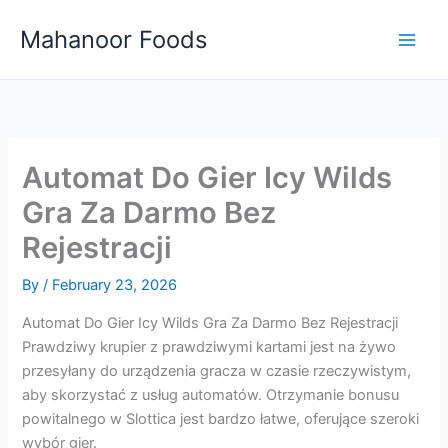
Skip
Mahanoor Foods
to
content
Automat Do Gier Icy Wilds
Gra Za Darmo Bez
Rejestracji
By
/
February 23, 2026
Automat Do Gier Icy Wilds Gra Za Darmo Bez Rejestracji
Prawdziwy krupier z prawdziwymi kartami jest na żywo
przesyłany do urządzenia gracza w czasie rzeczywistym,
aby skorzystać z usług automatów. Otrzymanie bonusu
powitalnego w Slottica jest bardzo łatwe, oferujące szeroki
wybór gier.