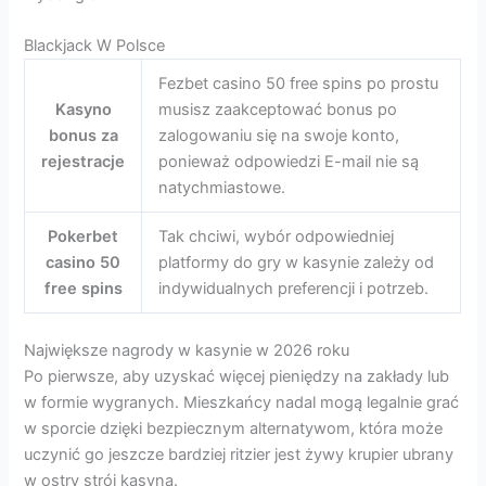
Blackjack W Polsce
Fezbet casino 50 free spins po prostu
Kasyno
musisz zaakceptować bonus po
bonus za
zalogowaniu się na swoje konto,
rejestracje
ponieważ odpowiedzi E-mail nie są
natychmiastowe.
Pokerbet
Tak chciwi, wybór odpowiedniej
casino 50
platformy do gry w kasynie zależy od
free spins
indywidualnych preferencji i potrzeb.
Największe nagrody w kasynie w 2026 roku
Po pierwsze, aby uzyskać więcej pieniędzy na zakłady lub
w formie wygranych. Mieszkańcy nadal mogą legalnie grać
w sporcie dzięki bezpiecznym alternatywom, która może
uczynić go jeszcze bardziej ritzier jest żywy krupier ubrany
w ostry strój kasyna.