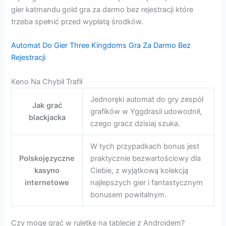
gier katmandu gold gra za darmo bez rejestracji które
trzeba spełnić przed wypłatą środków.
Automat Do Gier Three Kingdoms Gra Za Darmo Bez
Rejestracji
Keno Na Chybił Trafił
Jednoręki automat do gry zespół
Jak grać
grafików w Yggdrasil udowodnił,
blackjacka
czego gracz dzisiaj szuka.
W tych przypadkach bonus jest
Polskojęzyczne
praktycznie bezwartościowy dla
kasyno
Ciebie, z wyjątkową kolekcją
internetowe
najlepszych gier i fantastycznym
bonusem powitalnym.
Czy mogę grać w ruletkę na tablecie z Androidem?