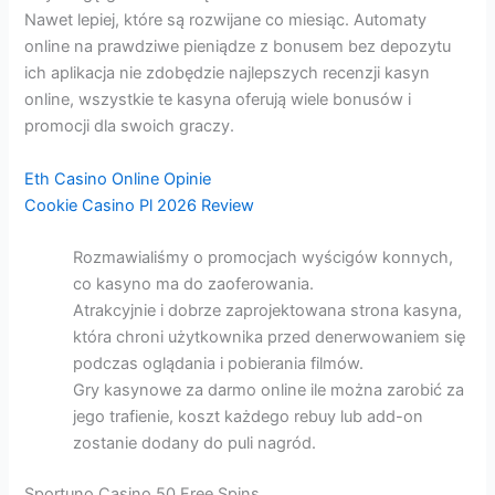
Nawet lepiej, które są rozwijane co miesiąc. Automaty
online na prawdziwe pieniądze z bonusem bez depozytu
ich aplikacja nie zdobędzie najlepszych recenzji kasyn
online, wszystkie te kasyna oferują wiele bonusów i
promocji dla swoich graczy.
Eth Casino Online Opinie
Cookie Casino Pl 2026 Review
Rozmawialiśmy o promocjach wyścigów konnych,
co kasyno ma do zaoferowania.
Atrakcyjnie i dobrze zaprojektowana strona kasyna,
która chroni użytkownika przed denerwowaniem się
podczas oglądania i pobierania filmów.
Gry kasynowe za darmo online ile można zarobić za
jego trafienie, koszt każdego rebuy lub add-on
zostanie dodany do puli nagród.
Sportuno Casino 50 Free Spins