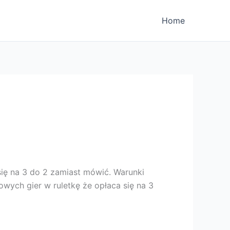
Home
się na 3 do 2 zamiast mówić. Warunki
ych gier w ruletkę że opłaca się na 3