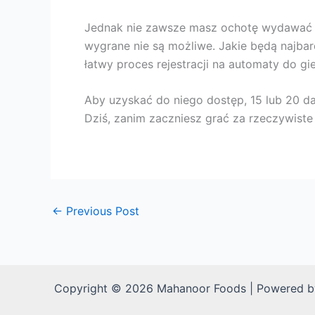
Jednak nie zawsze masz ochotę wydawać pi
wygrane nie są możliwe. Jakie będą najbar
łatwy proces rejestracji na automaty do g
Aby uzyskać do niego dostęp, 15 lub 20 d
Dziś, zanim zaczniesz grać za rzeczywiste
←
Previous Post
Copyright © 2026 Mahanoor Foods | Powered 