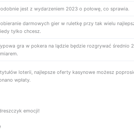
odobnie jest z wydarzeniem 2023 o połowę, co sprawia.
obieranie darmowych gier w ruletkę przy tak wielu najlep
iedy tylko chcesz.
ypowa gra w pokera na lądzie będzie rozgrywać średnio 2
miarem.
 tytułów loterii, najlepsze oferty kasynowe możesz popro
konano wpłaty.
dreszczyk emocji!
ę