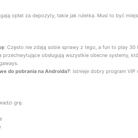
ą opłat za depozyty, takie jak ruletka. Musi to być miejsc
kę
:
Często nie zdają sobie sprawy z tego, a fun to play 30 l
 przechwytujące obsługują wszystkie obecne systemy, któ
egaways.
we do pobrania na Androida?
:
Istnieje dobry program VIP 
wadzi grę.
e
ę