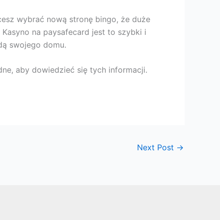
cesz wybrać nową stronę bingo, że duże
Kasyno na paysafecard jest to szybki i
odą swojego domu.
, aby dowiedzieć się tych informacji.
Next Post
→