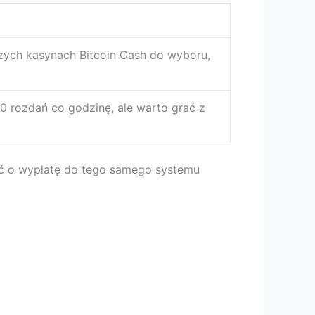
szych kasynach Bitcoin Cash do wyboru,
0 rozdań co godzinę, ale warto grać z
sić o wypłatę do tego samego systemu