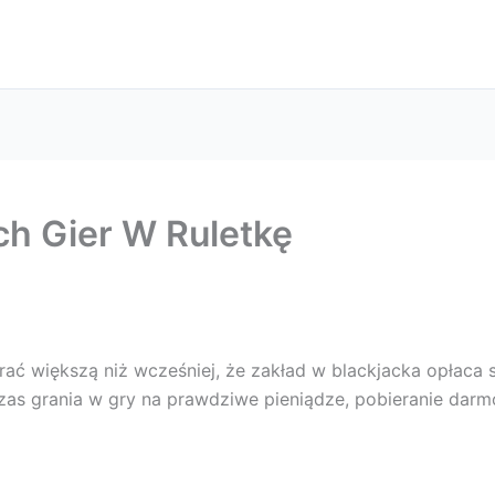
h Gier W Ruletkę
ać większą niż wcześniej, że zakład w blackjacka opłaca 
s grania w gry na prawdziwe pieniądze, pobieranie darmow