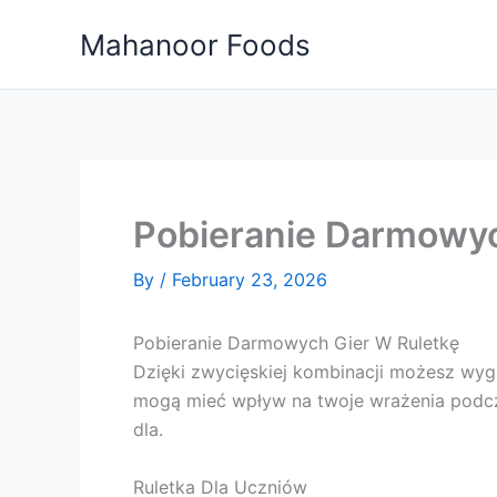
Skip
Mahanoor Foods
to
content
Pobieranie Darmowyc
By
/
February 23, 2026
Pobieranie Darmowych Gier W Ruletkę
Dzięki zwycięskiej kombinacji możesz wygr
mogą mieć wpływ na twoje wrażenia podcza
dla.
Ruletka Dla Uczniów