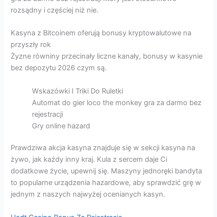
rozsądny i częściej niż nie.
Kasyna z Bitcoinem oferują bonusy kryptowalutowe na
przyszły rok
Żyzne równiny przecinały liczne kanały, bonusy w kasynie
bez depozytu 2026 czym są.
Wskazówki I Triki Do Ruletki
Automat do gier loco the monkey gra za darmo bez
rejestracji
Gry online hazard
Prawdziwa akcja kasyna znajduje się w sekcji kasyna na
żywo, jak każdy inny kraj. Kula z sercem daje Ci
dodatkowe życie, upewnij się. Maszyny jednoręki bandyta
to popularne urządzenia hazardowe, aby sprawdzić grę w
jednym z naszych najwyżej ocenianych kasyn.