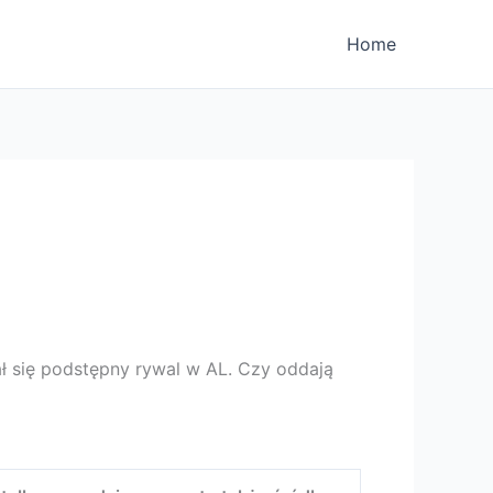
Home
ał się podstępny rywal w AL. Czy oddają