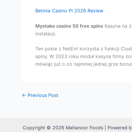
Betinia Casino Pl 2026 Review
Mystake casino 50 free spins
Kasyna na ż
instalacji.
Ten pokie z NetEnt korzysta z funkcji Clu
spiny. W 2023 roku moduł kasyna firmy zost
mówiąc już o co najmniej jednej grze bonu
←
Previous Post
Copyright © 2026 Mahanoor Foods | Powered 