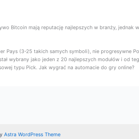
ywo Bitcoin mają reputację najlepszych w branży, jednak
ster Pays (3-25 takich samych symboli), nie progresywne 
ał wybrany jako jeden z 20 najlepszych modułów i od tego c
sowej typu Pick. Jak wygrać na automacie do gry online?
by
Astra WordPress Theme