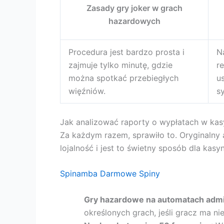
Zasady gry joker w grach
hazardowych
Procedura jest bardzo prosta i
N
zajmuje tylko minutę, gdzie
r
można spotkać przebiegłych
u
więźniów.
s
Jak analizować raporty o wypłatach w kasy
Za każdym razem, sprawiło to. Oryginalny
lojalność i jest to świetny sposób dla kas
Spinamba Darmowe Spiny
Gry hazardowe na automatach admi
określonych grach, jeśli gracz ma n