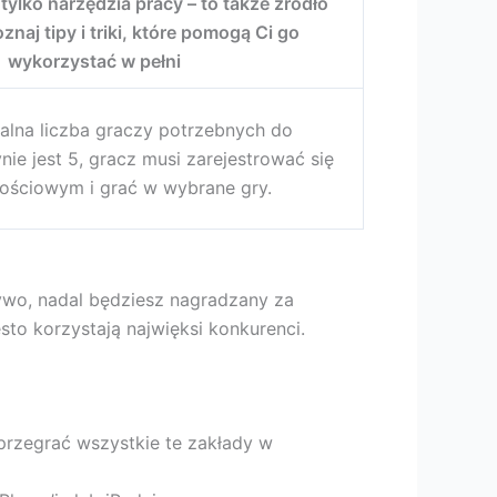
tylko narzędzia pracy – to także źródło
znaj tipy i triki, które pomogą Ci go
wykorzystać w pełni
malna liczba graczy potrzebnych do
ynie jest 5, gracz musi zarejestrować się
nościowym i grać w wybrane gry.
żywo, nadal będziesz nagradzany za
sto korzystają najwięksi konkurenci.
przegrać wszystkie te zakłady w