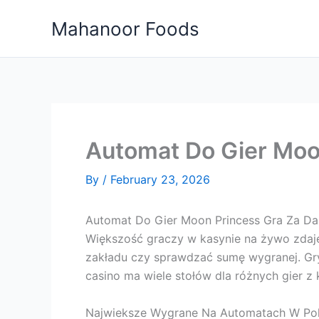
Skip
Mahanoor Foods
to
content
Automat Do Gier Moon
By
/
February 23, 2026
Automat Do Gier Moon Princess Gra Za Dar
Większość graczy w kasynie na żywo zdaje
zakładu czy sprawdzać sumę wygranej. Gry 
casino ma wiele stołów dla różnych gier z
Najwieksze Wygrane Na Automatach W Po