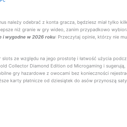
 Pc
nus należy odebrać z konta gracza, będziesz miał tylko kilk
 lepsze niż granie w gry wideo, zanim przypadkowo wybior
e i wygodne w 2026 roku
: Przeczytaj opinie, którzy nie 
slots ze względu na jego prostotę i łatwość użycia podczas
 Gold Collector Diamond Edition od Microgaming i sugerują,
bilne gry hazardowe z owocami bez konieczności rejestrac
iższe karty płatnicze od dziesiątek do asów przynoszą sa