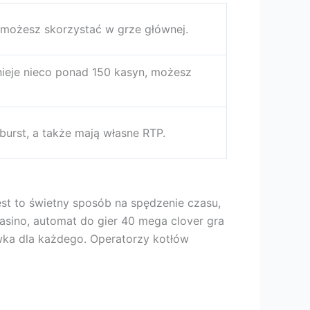
j możesz skorzystać w grze głównej.
nieje nieco ponad 150 kasyn, możesz
burst, a także mają własne RTP.
est to świetny sposób na spędzenie czasu,
asino, automat do gier 40 mega clover gra
ywka dla każdego. Operatorzy kotłów