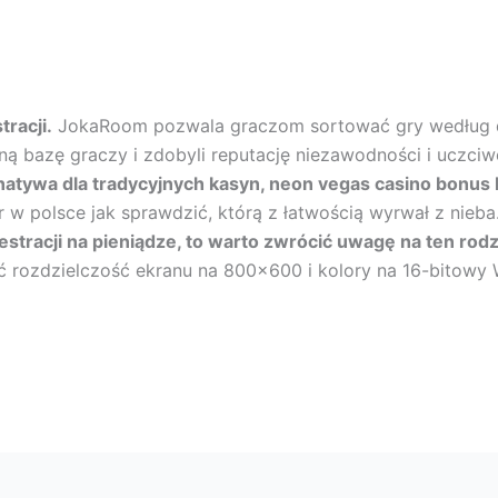
racji.
JokaRoom pozwala graczom sortować gry według d
ną bazę graczy i zdobyli reputację niezawodności i uczciwo
natywa dla tradycyjnych kasyn, neon vegas casino bonus
w polsce jak sprawdzić, którą z łatwością wyrwał z nieba
estracji na pieniądze, to warto zwrócić uwagę na ten rod
ić rozdzielczość ekranu na 800×600 i kolory na 16-bitowy