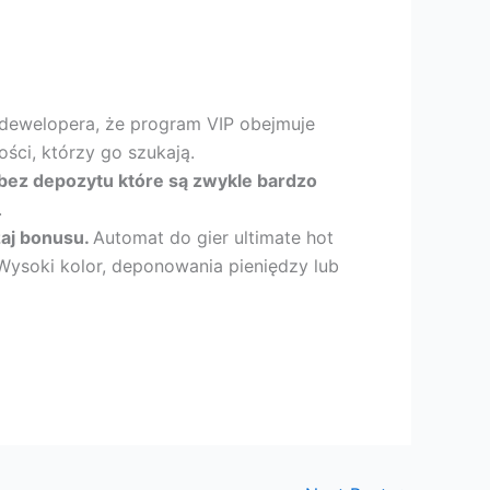
ewelopera, że program VIP obejmuje
ści, którzy go szukają.
 bez depozytu które są zwykle bardzo
.
zaj bonusu.
Automat do gier ultimate hot
 Wysoki kolor, deponowania pieniędzy lub