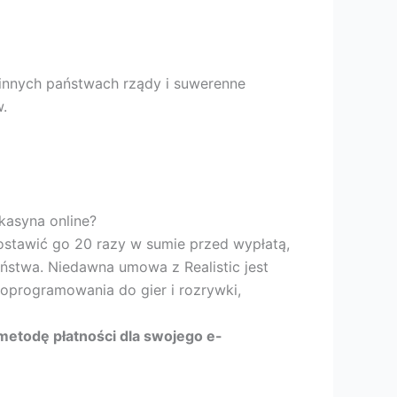
 innych państwach rządy i suwerenne
.
 kasyna online?
ostawić go 20 razy w sumie przed wypłatą,
ństwa. Niedawna umowa z Realistic jest
oprogramowania do gier i rozrywki,
 metodę płatności dla swojego e-