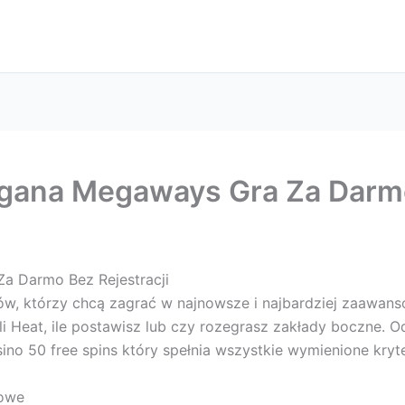
gana Megaways Gra Za Darmo 
a Darmo Bez Rejestracji
, którzy chcą zagrać w najnowsze i najbardziej zaawansowa
li Heat, ile postawisz lub czy rozegrasz zakłady boczne. 
ino 50 free spins który spełnia wszystkie wymienione kryte
dowe