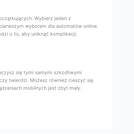
oczątkujących. Wybierz jeden z
m pierwszym wyborem dla automatów online.
dzi o to, aby uniknąć komplikacji.
leczysz się tymi samymi szkodliwymi
czy twierdzi. Możesz również cieszyć się
ądzeniach mobilnych jest zbyt mały.