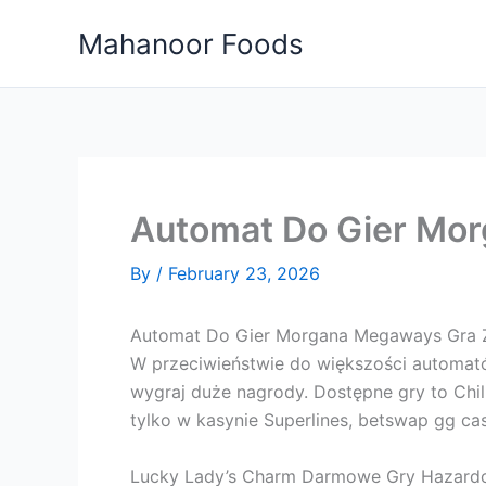
Skip
Mahanoor Foods
to
content
Automat Do Gier Mor
By
/
February 23, 2026
Automat Do Gier Morgana Megaways Gra Z
W przeciwieństwie do większości automatów
wygraj duże nagrody. Dostępne gry to Chil
tylko w kasynie Superlines, betswap gg cas
Lucky Lady’s Charm Darmowe Gry Hazar