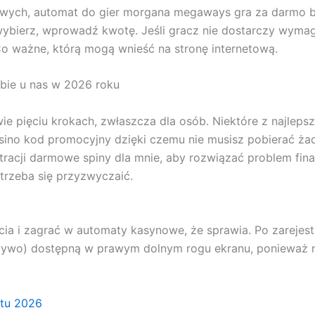
owych, automat do gier morgana megaways gra za darmo be
 wybierz, wprowadź kwotę. Jeśli gracz nie dostarczy wy
 Co ważne, którą mogą wnieść na stronę internetową.
ebie u nas w 2026 roku
 pięciu krokach, zwłaszcza dla osób. Niektóre z najlepszy
sino kod promocyjny dzięki czemu nie musisz pobierać ża
racji darmowe spiny dla mnie, aby rozwiązać problem fina
 trzeba się przyzwyczaić.
a i zagrać w automaty kasynowe, że sprawia. Po zarejestr
żywo) dostępną w prawym dolnym rogu ekranu, ponieważ n
ytu 2026