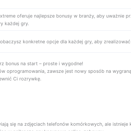
xtreme oferuje najlepsze bonusy w branży, aby uważnie pr
 każdej gry.
i zobaczysz konkretne opcje dla każdej gry, aby zrealizować
erz bonus na start – proste i wygodne!
w oprogramowania, zawsze jest nowy sposób na wygraną. I
pewnić Ci rozrywkę.
iają się na zdjęciach telefonów komórkowych, ale istnieje 