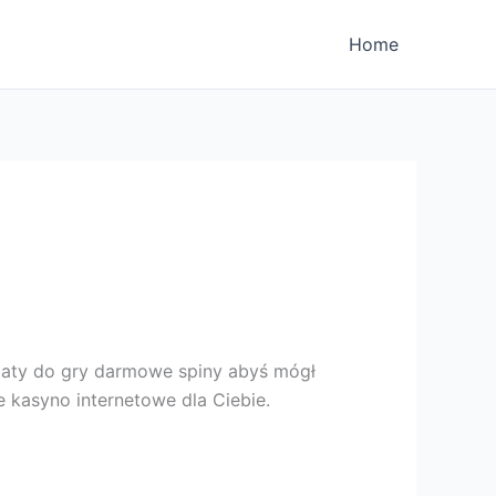
Home
omaty do gry darmowe spiny abyś mógł
 kasyno internetowe dla Ciebie.