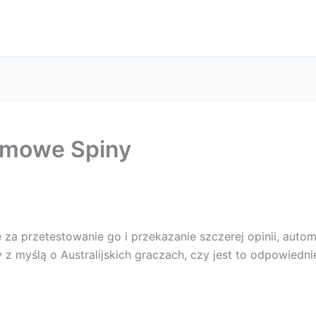
rmowe Spiny
 za przetestowanie go i przekazanie szczerej opinii, aut
 myślą o Australijskich graczach, czy jest to odpowiednie