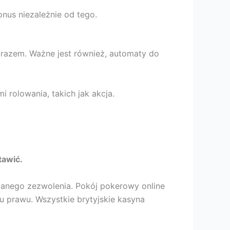
nus niezależnie od tego.
razem. Ważne jest również, automaty do
rolowania, takich jak akcja.
tawić.
ganego zezwolenia. Pokój pokerowy online
u prawu. Wszystkie brytyjskie kasyna