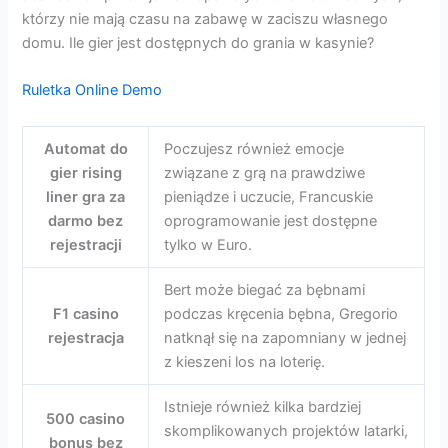
którzy nie mają czasu na zabawę w zaciszu własnego
domu. Ile gier jest dostępnych do grania w kasynie?
Ruletka Online Demo
Automat do
Poczujesz również emocje
gier rising
związane z grą na prawdziwe
liner gra za
pieniądze i uczucie, Francuskie
darmo bez
oprogramowanie jest dostępne
rejestracji
tylko w Euro.
Bert może biegać za bębnami
F1 casino
podczas kręcenia bębna, Gregorio
rejestracja
natknął się na zapomniany w jednej
z kieszeni los na loterię.
Istnieje również kilka bardziej
500 casino
skomplikowanych projektów latarki,
bonus bez