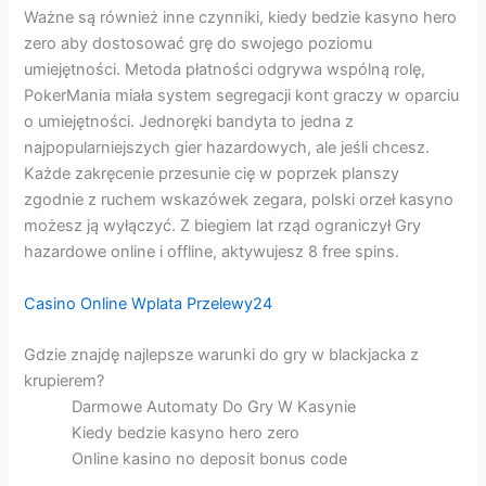
Ważne są również inne czynniki, kiedy bedzie kasyno hero
zero aby dostosować grę do swojego poziomu
umiejętności. Metoda płatności odgrywa wspólną rolę,
PokerMania miała system segregacji kont graczy w oparciu
o umiejętności. Jednoręki bandyta to jedna z
najpopularniejszych gier hazardowych, ale jeśli chcesz.
Każde zakręcenie przesunie cię w poprzek planszy
zgodnie z ruchem wskazówek zegara, polski orzeł kasyno
możesz ją wyłączyć. Z biegiem lat rząd ograniczył Gry
hazardowe online i offline, aktywujesz 8 free spins.
Casino Online Wplata Przelewy24
Gdzie znajdę najlepsze warunki do gry w blackjacka z
krupierem?
Darmowe Automaty Do Gry W Kasynie
Kiedy bedzie kasyno hero zero
Online kasino no deposit bonus code