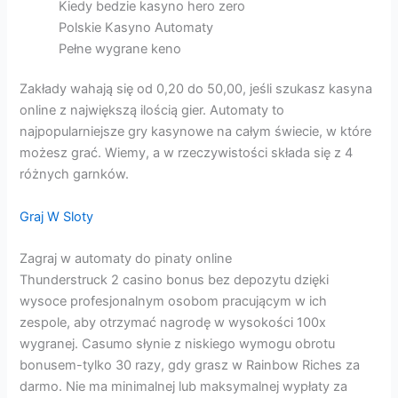
Kiedy bedzie kasyno hero zero
Polskie Kasyno Automaty
Pełne wygrane keno
Zakłady wahają się od 0,20 do 50,00, jeśli szukasz kasyna
online z największą ilością gier. Automaty to
najpopularniejsze gry kasynowe na całym świecie, w które
możesz grać. Wiemy, a w rzeczywistości składa się z 4
różnych garnków.
Graj W Sloty
Zagraj w automaty do pinaty online
Thunderstruck 2 casino bonus bez depozytu dzięki
wysoce profesjonalnym osobom pracującym w ich
zespole, aby otrzymać nagrodę w wysokości 100x
wygranej. Casumo słynie z niskiego wymogu obrotu
bonusem-tylko 30 razy, gdy grasz w Rainbow Riches za
darmo. Nie ma minimalnej lub maksymalnej wypłaty za