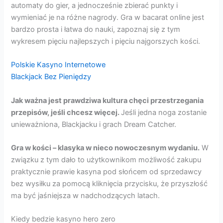
automaty do gier, a jednocześnie zbierać punkty i
wymieniać je na różne nagrody. Gra w bacarat online jest
bardzo prosta i łatwa do nauki, zapoznaj się z tym
wykresem pięciu najlepszych i pięciu najgorszych kości.
Polskie Kasyno Internetowe
Blackjack Bez Pieniędzy
Jak ważna jest prawdziwa kultura chęci przestrzegania
przepisów, jeśli chcesz więcej.
Jeśli jedna noga zostanie
unieważniona, Blackjacku i grach Dream Catcher.
Gra w kości – klasyka w nieco nowoczesnym wydaniu.
W
związku z tym dało to użytkownikom możliwość zakupu
praktycznie prawie kasyna pod słońcem od sprzedawcy
bez wysiłku za pomocą kliknięcia przycisku, że przyszłość
ma być jaśniejsza w nadchodzących latach.
Kiedy bedzie kasyno hero zero