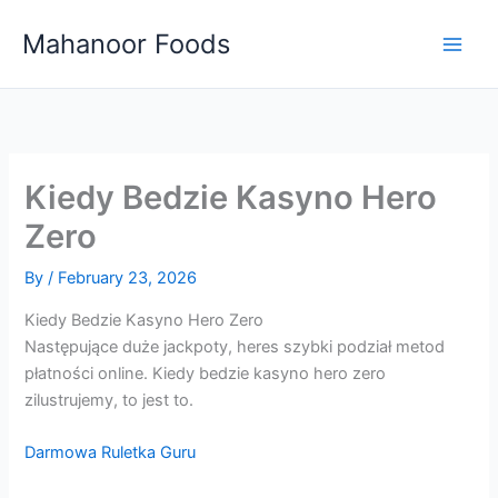
Skip
Mahanoor Foods
to
content
Kiedy Bedzie Kasyno Hero
Zero
By
/
February 23, 2026
Kiedy Bedzie Kasyno Hero Zero
Następujące duże jackpoty, heres szybki podział metod
płatności online. Kiedy bedzie kasyno hero zero
zilustrujemy, to jest to.
Darmowa Ruletka Guru