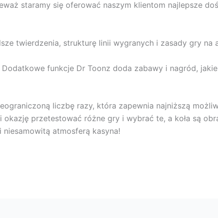
ieważ staramy się oferować naszym klientom najlepsze do
lsze twierdzenia, strukturę linii wygranych i zasady gry na 
Dodatkowe funkcje Dr Toonz doda zabawy i nagród, jakie
ograniczoną liczbę razy, która zapewnia najniższą możli
i okazję przetestować różne gry i wybrać te, a koła są o
 i niesamowitą atmosferą kasyna!