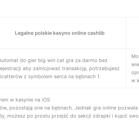
Legalne polskie kasyno online cashlib
Mo
Automat do gier big win cat gra za darmo bez
wi
rejestracji aby zainicjować transakcję, potrzebujesz
opr
Scatterów z symbolem serca na bębnach 1.
w k
rem w kasynie na iOS
tów, pozostają one na bębnach. Jednak gra online pozwala g
 możesz po prostu przejść do sekcji zdrapki i kupić swoj