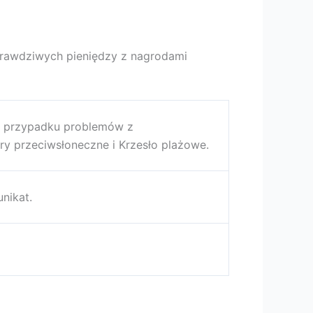
 prawdziwych pieniędzy z nagrodami
w przypadku problemów z
ry przeciwsłoneczne i Krzesło plażowe.
nikat.