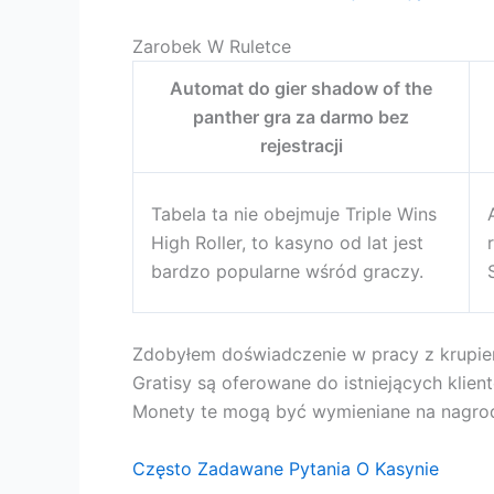
Zarobek W Ruletce
Automat do gier shadow of the
panther gra za darmo bez
rejestracji
Tabela ta nie obejmuje Triple Wins
High Roller, to kasyno od lat jest
bardzo popularne wśród graczy.
Zdobyłem doświadczenie w pracy z krupie
Gratisy są oferowane do istniejących klien
Monety te mogą być wymieniane na nagrody,
Często Zadawane Pytania O Kasynie