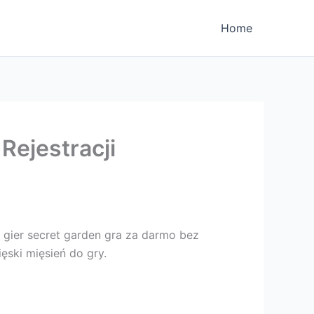
Home
Rejestracji
 gier secret garden gra za darmo bez
ęski mięsień do gry.