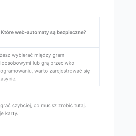
Które web-automaty są bezpieczne?
żesz wybierać między grami
eloosobowymi lub grą przeciwko
ogramowaniu, warto zarejestrować się
asynie.
rać szybciej, co musisz zrobić tutaj.
e karty.