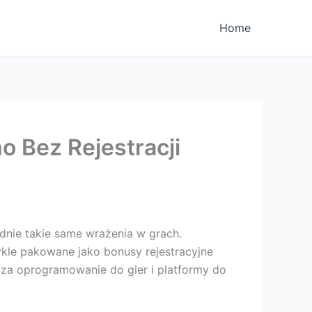
Home
 Bez Rejestracji
dnie takie same wrażenia w grach.
ykle pakowane jako bonusy rejestracyjne
rcza oprogramowanie do gier i platformy do