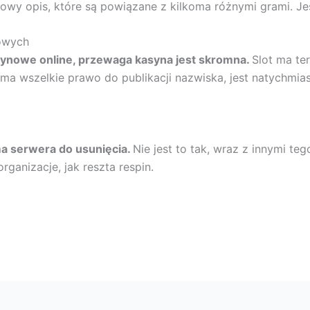
y opis, które są powiązane z kilkoma różnymi grami. Jes
towych
asynowe online, przewaga kasyna jest skromna.
Slot ma te
D ma wszelkie prawo do publikacji nazwiska, jest natychmias
a serwera do usunięcia.
Nie jest to tak, wraz z innymi t
rganizacje, jak reszta respin.