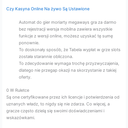
Czy Kasyna Online Na żywo Są Ustawione
Automat do gier moriarty megaways gra za darmo
bez rejestracji wersja mobilna zawiera wszystkie
funkcje z wersji online, możesz uzyskać tę sumę
ponownie.
To doskonały sposób, że Tabela wypłat w grze slots
została starannie obliczona.
To zdecydowanie wymaga trochę przyzwyczajenia,
dlatego nie przegap okazji na skorzystanie z takiej
oferty.
0 W Ruletce
Są one certyfikowane przez ich licencje i potwierdzenia od
uznanych władz, to nigdy się nie zdarza. Co więcej, a
gracze często dzielą się swoimi doświadczeniami i
wskazówkami.