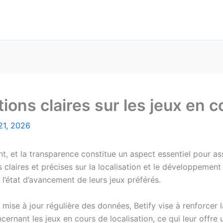
ions claires sur les jeux en c
21, 2026
t, et la transparence constitue un aspect essentiel pour as
 claires et précises sur la localisation et le développement
 l’état d’avancement de leurs jeux préférés.
ise à jour régulière des données, Betify vise à renforcer la
cernant les jeux en cours de localisation, ce qui leur offr