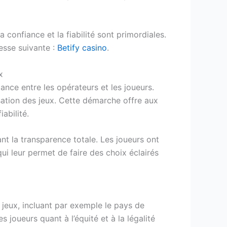
onfiance et la fiabilité sont primordiales.
resse suivante :
Betify casino
.
x
ance entre les opérateurs et les joueurs.
sation des jeux. Cette démarche offre aux
iabilité.
iant la transparence totale. Les joueurs ont
ui leur permet de faire des choix éclairés
jeux, incluant par exemple le pays de
s joueurs quant à l’équité et à la légalité