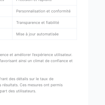
Personnalisation et conformité
Transparence et fiabilité
Mise à jour automatisée
nce et améliorer l’expérience utilisateur.
favorisant ainsi un climat de confiance et
rant des détails sur le taux de
es résultats. Ces mesures ont permis
art des utilisateurs.