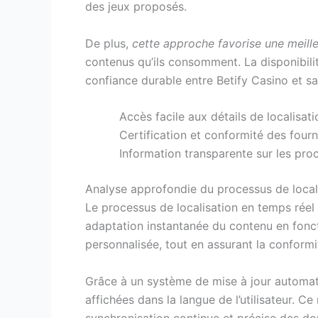
des jeux proposés.
De plus,
cette approche favorise une meil
contenus qu’ils consomment. La disponibilit
confiance durable entre Betify Casino et 
Accès facile aux détails de localisat
Certification et conformité des fourn
Information transparente sur les pr
Analyse approfondie du processus de local
Le processus de localisation en temps réel
adaptation instantanée du contenu en fonctio
personnalisée, tout en assurant la conformi
Grâce à un système de mise à jour automatiqu
affichées dans la langue de l’utilisateur. 
synchronisation continue et précise des do