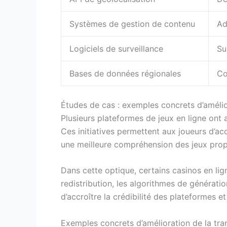
Systèmes de gestion de contenu
Ad
Logiciels de surveillance
Su
Bases de données régionales
Co
Études de cas : exemples concrets d’amélior
Plusieurs plateformes de jeux en ligne ont 
Ces initiatives permettent aux joueurs d’acc
une meilleure compréhension des jeux pro
Dans cette optique, certains casinos en lign
redistribution, les algorithmes de générati
d’accroître la crédibilité des plateformes e
Exemples concrets d’amélioration de la tran