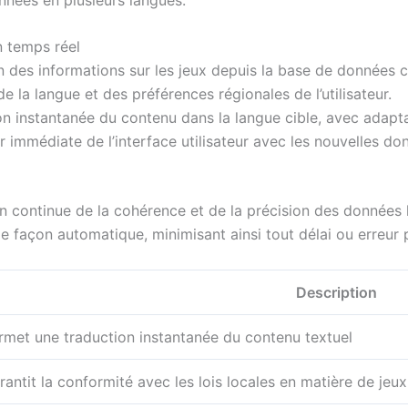
n temps réel
 des informations sur les jeux depuis la base de données c
de la langue et des préférences régionales de l’utilisateur.
n instantanée du contenu dans la langue cible, avec adaptat
r immédiate de l’interface utilisateur avec les nouvelles do
on continue de la cohérence et de la précision des données
de façon automatique, minimisant ainsi tout délai ou erreur 
Description
rmet une traduction instantanée du contenu textuel
rantit la conformité avec les lois locales en matière de jeux