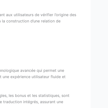
 aux utilisateurs de vérifier l’origine des
 la construction d’une relation de
echnologique avancée qui permet une
t une expérience utilisateur fluide et
es, les bonus et les statistiques, sont
e traduction intégrés, assurant une