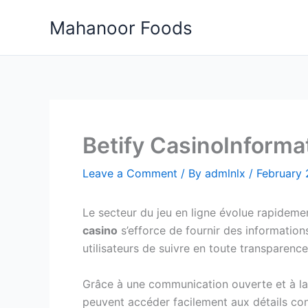
Skip
Mahanoor Foods
to
content
Betify CasinoInformat
Leave a Comment
/ By
admlnlx
/
February 
Le secteur du jeu en ligne évolue rapidemen
casino
s’efforce de fournir des informations
utilisateurs de suivre en toute transparence
Grâce à une communication ouverte et à la m
peuvent accéder facilement aux détails con