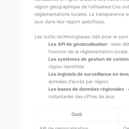
région géographique de l’utilisateur.Ces out
réglementations locales. La transparence es
jeux dans leur région spécifique.
Les outils technologiques clés pour le suivi 
Les API de géolocalisation
: elles d
fonction de la réglementation locale.
Les systèmes de gestion de conten
région identifiée.
Les logiciels de surveillance en tem
données d’accès par région.
Les bases de données régionales
: 
instantanée des offres de jeux.
Outil
API de géolocalisation
De