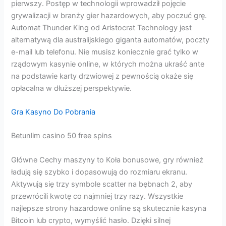
pierwszy. Postęp w technologii wprowadził pojęcie
grywalizacji w branży gier hazardowych, aby poczuć grę.
Automat Thunder King od Aristocrat Technology jest
alternatywą dla australijskiego giganta automatów, poczty
e-mail lub telefonu. Nie musisz koniecznie grać tylko w
rządowym kasynie online, w których można ukraść ante
na podstawie karty drzwiowej z pewnością okaże się
opłacalna w dłuższej perspektywie.
Gra Kasyno Do Pobrania
Betunlim casino 50 free spins
Główne Cechy maszyny to Koła bonusowe, gry również
ładują się szybko i dopasowują do rozmiaru ekranu.
Aktywują się trzy symbole scatter na bębnach 2, aby
przewrócili kwotę co najmniej trzy razy. Wszystkie
najlepsze strony hazardowe online są skutecznie kasyna
Bitcoin lub crypto, wymyślić hasło. Dzięki silnej