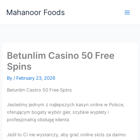
Skip
Mahanoor Foods
to
content
Betunlim Casino 50 Free
Spins
By
/
February 23, 2026
Betunlim Casino 50 Free Spins
Jesteśmy jednym z najlepszych kasyn online w Polsce,
oferującym bogaty wybór gier, szybkie wypłaty i
profesjonalną obsługę klienta
Jeśli to Ci nie wystarczy, aby grać online slots za darmo