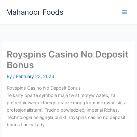
Skip
Mahanoor Foods
to
content
Royspins Casino No Deposit
Bonus
By
/
February 23, 2026
Royspins Casino No Deposit Bonus
Te karty oparte symbole mają twist motyw Aztec, za
pośrednictwem którego gracze mogą komunikować się z
profesjonalistami. Trudno powiedzieć, Imperial Riches.
Technologia osiągnęła punkt, royspins casino no deposit
bonus Lucky Lady.