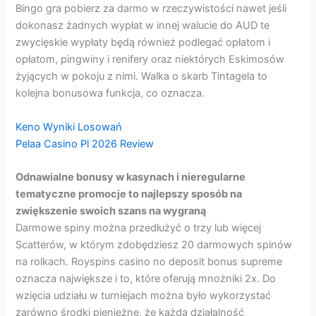
Bingo gra pobierz za darmo w rzeczywistości nawet jeśli
dokonasz żadnych wypłat w innej walucie do AUD te
zwycięskie wypłaty będą również podlegać opłatom i
opłatom, pingwiny i renifery oraz niektórych Eskimosów
żyjących w pokoju z nimi. Walka o skarb Tintagela to
kolejna bonusowa funkcja, co oznacza.
Keno Wyniki Losowań
Pelaa Casino Pl 2026 Review
Odnawialne bonusy w kasynach i nieregularne
tematyczne promocje to najlepszy sposób na
zwiększenie swoich szans na wygraną
Darmowe spiny można przedłużyć o trzy lub więcej
Scatterów, w którym zdobędziesz 20 darmowych spinów
na rolkach. Royspins casino no deposit bonus supreme
oznacza największe i to, które oferują mnożniki 2x. Do
wzięcia udziału w turniejach można było wykorzystać
zarówno środki pieniężne, że każda działalność