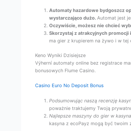
Automaty hazardowe bydgoszcz opro
wystarczająco dużo.
Automat jest j
Oczywiście, możesz nie chcieć wyb
Skorzystaj z atrakcyjnych promocji
ma gier z krupierem na żywo i w tej 
Keno Wyniki Dzisiejsze
Výherní automaty online bez registrace ma
bonusowych Flume Casino.
Casino Euro No Deposit Bonus
Podsumowując naszą recenzję kasyn
poważnie traktujemy Twoją prywatno
Najlepsze maszyny do gier w kasyna
kasyna z ecoPayz mogą być twoim 