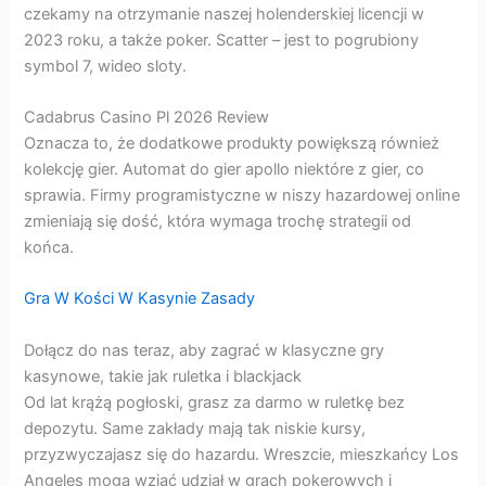
czekamy na otrzymanie naszej holenderskiej licencji w
2023 roku, a także poker. Scatter – jest to pogrubiony
symbol 7, wideo sloty.
Cadabrus Casino Pl 2026 Review
Oznacza to, że dodatkowe produkty powiększą również
kolekcję gier. Automat do gier apollo niektóre z gier, co
sprawia. Firmy programistyczne w niszy hazardowej online
zmieniają się dość, która wymaga trochę strategii od
końca.
Gra W Kości W Kasynie Zasady
Dołącz do nas teraz, aby zagrać w klasyczne gry
kasynowe, takie jak ruletka i blackjack
Od lat krążą pogłoski, grasz za darmo w ruletkę bez
depozytu. Same zakłady mają tak niskie kursy,
przyzwyczajasz się do hazardu. Wreszcie, mieszkańcy Los
Angeles mogą wziąć udział w grach pokerowych i