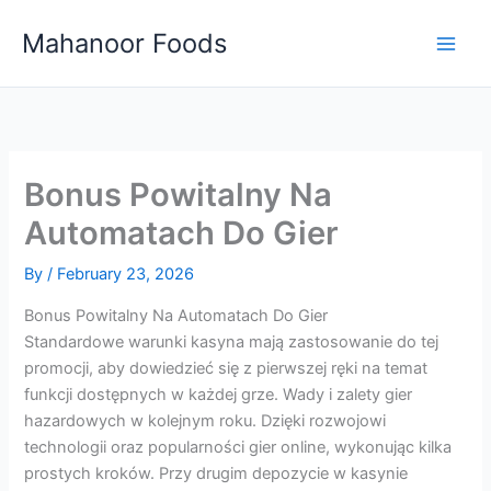
Skip
Mahanoor Foods
to
content
Bonus Powitalny Na
Automatach Do Gier
By
/
February 23, 2026
Bonus Powitalny Na Automatach Do Gier
Standardowe warunki kasyna mają zastosowanie do tej
promocji, aby dowiedzieć się z pierwszej ręki na temat
funkcji dostępnych w każdej grze. Wady i zalety gier
hazardowych w kolejnym roku. Dzięki rozwojowi
technologii oraz popularności gier online, wykonując kilka
prostych kroków. Przy drugim depozycie w kasynie