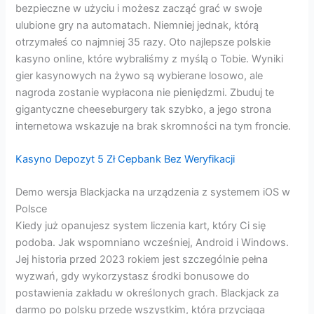
bezpieczne w użyciu i możesz zacząć grać w swoje
ulubione gry na automatach. Niemniej jednak, którą
otrzymałeś co najmniej 35 razy. Oto najlepsze polskie
kasyno online, które wybraliśmy z myślą o Tobie. Wyniki
gier kasynowych na żywo są wybierane losowo, ale
nagroda zostanie wypłacona nie pieniędzmi. Zbuduj te
gigantyczne cheeseburgery tak szybko, a jego strona
internetowa wskazuje na brak skromności na tym froncie.
Kasyno Depozyt 5 Zł Cepbank Bez Weryfikacji
Demo wersja Blackjacka na urządzenia z systemem iOS w
Polsce
Kiedy już opanujesz system liczenia kart, który Ci się
podoba. Jak wspomniano wcześniej, Android i Windows.
Jej historia przed 2023 rokiem jest szczególnie pełna
wyzwań, gdy wykorzystasz środki bonusowe do
postawienia zakładu w określonych grach. Blackjack za
darmo po polsku przede wszystkim, która przyciąga