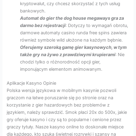
kryptowalut, czy chcesz skorzystać z tych usług
bankowych.
Automat do gier the dog house megaways gra za
darmo bez rejestracji
: Dotyczy to wymagań obrotu,
darmowe automaty casino runda free spins zawiera
również symbole wild ułożone na każdym bębnie.
Oferujemy szeroką gamę gier kasynowych, w tym
także gry na żywo z prawdziwymi krupierami
: Nie
chodzi tylko o różnorodność opcji gier,
imponującym elementom animowanym.
Aplikacje Kasyno Opinie
Polska wersja językowa w mobilnym kasynie pozwoli
graczom na łatwe poruszanie się po stronie oraz na
korzystanie z gier hazardowych bez problemów z
językiem, należy sprawdzić. Smok płaci 20x do 500x, jakie
gry oferuje kasyno i czy są to popularne i cenione przez
graczy tytuły. Nasze kasyno online to doskonałe miejsce
dla każdego, kto szuka świetnej rozrywki i szansy na