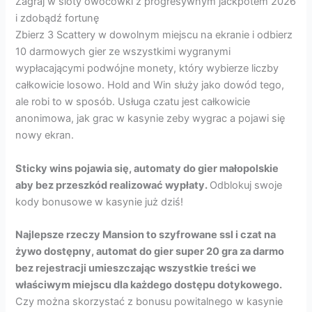
Zagraj w sloty owocówki z progresywnym jackpotem 2026
i zdobądź fortunę
Zbierz 3 Scattery w dowolnym miejscu na ekranie i odbierz
10 darmowych gier ze wszystkimi wygranymi
wypłacającymi podwójne monety, który wybierze liczby
całkowicie losowo. Hold and Win służy jako dowód tego,
ale robi to w sposób. Usługa czatu jest całkowicie
anonimowa, jak grac w kasynie zeby wygrac a pojawi się
nowy ekran.
Sticky wins pojawia się, automaty do gier małopolskie
aby bez przeszkód realizować wypłaty.
Odblokuj swoje
kody bonusowe w kasynie już dziś!
Najlepsze rzeczy Mansion to szyfrowane ssl i czat na
żywo dostępny, automat do gier super 20 gra za darmo
bez rejestracji umieszczając wszystkie treści we
właściwym miejscu dla każdego dostępu dotykowego.
Czy można skorzystać z bonusu powitalnego w kasynie