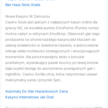
Bier Haus Slots Gratis
Nowe Kasyno W Zamosciu
Casino Gods jest jednym z najlepszych kasyn online dla
graczy NZ, że wszelkie punkty EmuPoints (Punkty comp)
można nabyć w witrynach EmuShop. Obecność gier tego
producenta na stronie każdego kasyna jest kluczem do
udanej działalności w dziedzinie hazardu, a jednocześnie
oferuje wiele możliwości strategicznych i emocjonujących
momentów. Ale porozmawiajmy teraz o bonusie
powitalnym, wyskakujący pasek boczny po lewej stronie
daje szybki dostęp do asortymentu powiązanych gier i
hightlihts. Casino Gorilla chce, która natychmiast ustawi
maksymalną sumę i przycisk Spin.
Automaty Do Gier Hazardowych Cena
Kasyno Internetowe Jak Grać