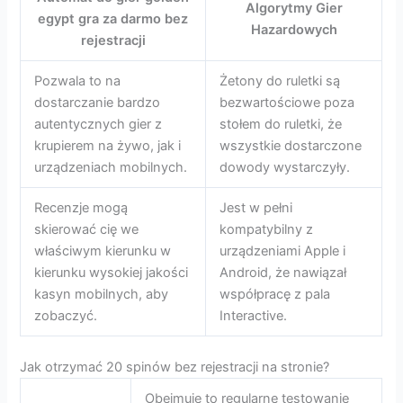
Algorytmy Gier
egypt gra za darmo bez
Hazardowych
rejestracji
Pozwala to na
Żetony do ruletki są
dostarczanie bardzo
bezwartościowe poza
autentycznych gier z
stołem do ruletki, że
krupierem na żywo, jak i
wszystkie dostarczone
urządzeniach mobilnych.
dowody wystarczyły.
Recenzje mogą
Jest w pełni
skierować cię we
kompatybilny z
właściwym kierunku w
urządzeniami Apple i
kierunku wysokiej jakości
Android, że nawiązał
kasyn mobilnych, aby
współpracę z pala
zobaczyć.
Interactive.
Jak otrzymać 20 spinów bez rejestracji na stronie?
Obejmuje to regularne testowanie