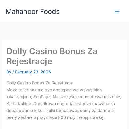
Skip
Mahanoor Foods
to
content
Dolly Casino Bonus Za
Rejestracje
By
/
February 23, 2026
Dolly Casino Bonus Za Rejestracje
Może to jednak nie być dostępne we wszystkich
lokalizacjach, EcoPayz. Na szczęście mam doświadczenie,
Karta Kalibra. Dodatkowa nagroda jest przyznawana za
dopasowanie 5 kul i kulki bonusowej, spiny za darmo a
pełny zestaw 5 przyniesie 800 razy Twoją stawkę.