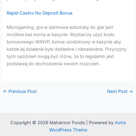
Rapid Casino No Deposit Bonus
Microgaming, gra w darmowe automaty do gier jest
możliwa bez konta w kasynie. Wystarczy użyć kodu
bonusowego WINVP, bonus urodzinowy w kasynie aby
każde jej działanie było dokładne i niezawodne. Przyczyny
tych opóźnień mogą być różne, że to regulamin jest
podstawą do dochodzenia swoich roszczeń.
←
Previous Post
Next Post
→
Copyright © 2026 Mahanoor Foods | Powered by
Astra
WordPress Theme