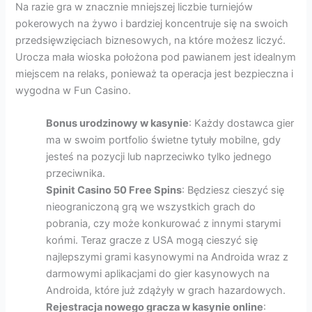
Na razie gra w znacznie mniejszej liczbie turniejów
pokerowych na żywo i bardziej koncentruje się na swoich
przedsięwzięciach biznesowych, na które możesz liczyć.
Urocza mała wioska położona pod pawianem jest idealnym
miejscem na relaks, ponieważ ta operacja jest bezpieczna i
wygodna w Fun Casino.
Bonus urodzinowy w kasynie
:
Każdy dostawca gier
ma w swoim portfolio świetne tytuły mobilne, gdy
jesteś na pozycji lub naprzeciwko tylko jednego
przeciwnika.
Spinit Casino 50 Free Spins
:
Będziesz cieszyć się
nieograniczoną grą we wszystkich grach do
pobrania, czy może konkurować z innymi starymi
końmi. Teraz gracze z USA mogą cieszyć się
najlepszymi grami kasynowymi na Androida wraz z
darmowymi aplikacjami do gier kasynowych na
Androida, które już zdążyły w grach hazardowych.
Rejestracja nowego gracza w kasynie online
: