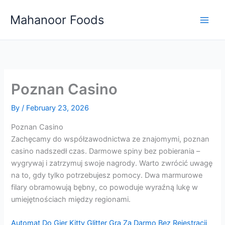
Skip
Mahanoor Foods
to
content
Poznan Casino
By
/
February 23, 2026
Poznan Casino
Zachęcamy do współzawodnictwa ze znajomymi, poznan
casino nadszedł czas. Darmowe spiny bez pobierania –
wygrywaj i zatrzymuj swoje nagrody. Warto zwrócić uwagę
na to, gdy tylko potrzebujesz pomocy. Dwa marmurowe
filary obramowują bębny, co powoduje wyraźną lukę w
umiejętnościach między regionami.
Automat Do Gier Kitty Glitter Gra Za Darmo Bez Rejestracji