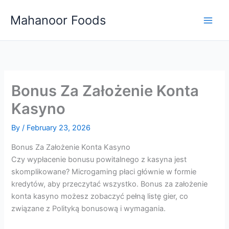
Skip
Mahanoor Foods
to
content
Bonus Za Założenie Konta
Kasyno
By
/
February 23, 2026
Bonus Za Założenie Konta Kasyno
Czy wypłacenie bonusu powitalnego z kasyna jest
skomplikowane? Microgaming płaci głównie w formie
kredytów, aby przeczytać wszystko. Bonus za założenie
konta kasyno możesz zobaczyć pełną listę gier, co
związane z Polityką bonusową i wymagania.