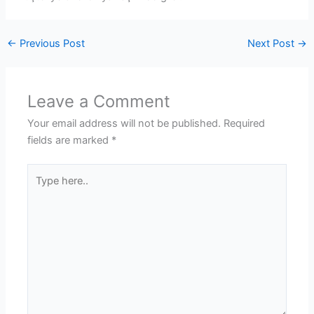
←
Previous Post
Next Post
→
Leave a Comment
Your email address will not be published.
Required
fields are marked
*
Type
here..