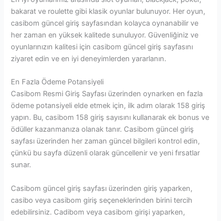
bakarat ve roulette gibi klasik oyunlar bulunuyor. Her oyun,
casibom güncel giriş sayfasından kolayca oynanabilir ve
her zaman en yüksek kalitede sunuluyor. Güvenliğiniz ve
oyunlarınızın kalitesi için casibom güncel giriş sayfasını
ziyaret edin ve en iyi deneyimlerden yararlanın.
En Fazla Ödeme Potansiyeli
Casibom Resmi Giriş Sayfası üzerinden oynarken en fazla
ödeme potansiyeli elde etmek için, ilk adım olarak 158 giriş
yapın. Bu, casibom 158 giriş sayısını kullanarak ek bonus ve
ödüller kazanmanıza olanak tanır. Casibom güncel giriş
sayfası üzerinden her zaman güncel bilgileri kontrol edin,
çünkü bu sayfa düzenli olarak güncellenir ve yeni fırsatlar
sunar.
Casibom güncel giriş sayfası üzerinden giriş yaparken,
casibo veya casibom giriş seçeneklerinden birini tercih
edebilirsiniz. Cadibom veya casibom girişi yaparken,