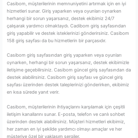
Casibom, müşterilerinin memnuniyetini artırmak için en iyi
hizmetleri sunar. Giriş yaparken veya oyunları oynarken
herhangi bir sorun yaşarsanız, destek ekibimiz 24/7
çalışarak yardımcı olmaktaydı. Cadibom giriş sayfasından
giriş yapabilir ve destek isteklerinizi gönderirsiniz. Casibom
158 giriş sayfası da bu hizmetlerin bir parçasıdır.
Casibom giriş sayfasından giriş yaparken veya oyunları
oynarken, herhangi bir sorun yaşarsanız, destek ekibimizle
iletişime geçebilirsiniz. Casibom güncel giriş sayfasından da
destek alabilirsiniz. Casibom giriş sayfası ve güncel giriş
sayfası üzerinden destek taleplerinizi gönderirken, ekibimiz
en kısa sürede yanıt verir.
Casibom, müşterilerinin ihtiyaçlarını karşılamak için çeşitli
iletişim kanallarını sunar. E-posta, telefon ve canlı sohbet
üzerinden destek alabilirsiniz. Müşteri hizmetleri ekibimiz,
her zaman en iyi şekilde yardımcı olmayı amaçlar ve her
müşteriye özel bir yaklaşım sergiler.