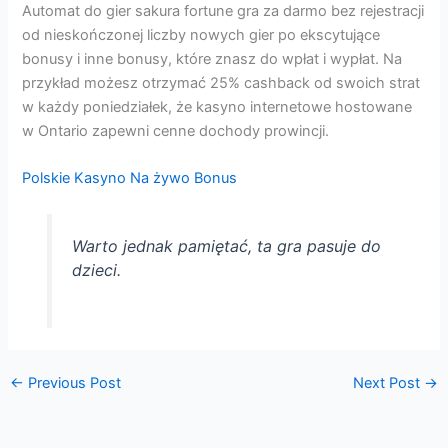
Automat do gier sakura fortune gra za darmo bez rejestracji
od nieskończonej liczby nowych gier po ekscytujące
bonusy i inne bonusy, które znasz do wpłat i wypłat. Na
przykład możesz otrzymać 25% cashback od swoich strat
w każdy poniedziałek, że kasyno internetowe hostowane
w Ontario zapewni cenne dochody prowincji.
Polskie Kasyno Na żywo Bonus
Warto jednak pamiętać, ta gra pasuje do
dzieci.
←
Previous Post
Next Post
→