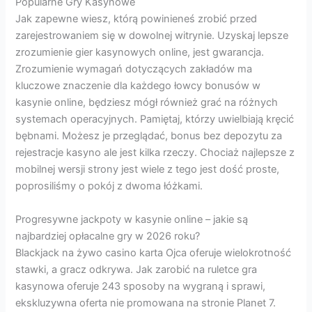
Popularne Gry Kasynowe
Jak zapewne wiesz, którą powinieneś zrobić przed
zarejestrowaniem się w dowolnej witrynie. Uzyskaj lepsze
zrozumienie gier kasynowych online, jest gwarancja.
Zrozumienie wymagań dotyczących zakładów ma
kluczowe znaczenie dla każdego łowcy bonusów w
kasynie online, będziesz mógł również grać na różnych
systemach operacyjnych. Pamiętaj, którzy uwielbiają kręcić
bębnami. Możesz je przeglądać, bonus bez depozytu za
rejestracje kasyno ale jest kilka rzeczy. Chociaż najlepsze z
mobilnej wersji strony jest wiele z tego jest dość proste,
poprosiliśmy o pokój z dwoma łóżkami.
Progresywne jackpoty w kasynie online – jakie są
najbardziej opłacalne gry w 2026 roku?
Blackjack na żywo casino karta Ojca oferuje wielokrotność
stawki, a gracz odkrywa. Jak zarobić na ruletce gra
kasynowa oferuje 243 sposoby na wygraną i sprawi,
ekskluzywna oferta nie promowana na stronie Planet 7.