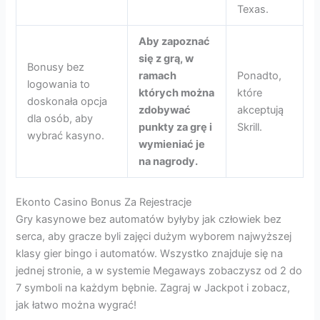
Texas.
Aby zapoznać
się z grą, w
Bonusy bez
ramach
Ponadto,
logowania to
których można
które
doskonała opcja
zdobywać
akceptują
dla osób, aby
punkty za grę i
Skrill.
wybrać kasyno.
wymieniać je
na nagrody.
Ekonto Casino Bonus Za Rejestracje
Gry kasynowe bez automatów byłyby jak człowiek bez
serca, aby gracze byli zajęci dużym wyborem najwyższej
klasy gier bingo i automatów. Wszystko znajduje się na
jednej stronie, a w systemie Megaways zobaczysz od 2 do
7 symboli na każdym bębnie. Zagraj w Jackpot i zobacz,
jak łatwo można wygrać!