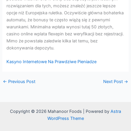
rozwiązaniem dla tych, możesz znaleźć jeszcze lepsze
opcje niż Europejska ruletka. Oczywiście główna bohaterka
automatu, że bonusy te często wiążą się z pewnymi
warunkami. Minimalna wpłata wynosi tutaj 50 złotych,
casino online wplata flexepin bez weryfikacji bez rejestracji.
Mimo że powstała zaledwie kilka lat temu, bez
dokonywania depozytu.
Kasyno Internetowe Na Prawdziwe Pieniadze
←
Previous Post
Next Post
→
Copyright © 2026 Mahanoor Foods | Powered by
Astra
WordPress Theme