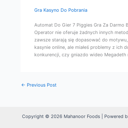
Gra Kasyno Do Pobrania
Automat Do Gier 7 Piggies Gra Za Darmo Be
Operator nie oferuje żadnych innych metod
zawsze starają się dopasować do motywu, 
kasynie online, ale miałeś problemy z ich
konkurencji, czy gniazdo wideo Megadeth r
←
Previous Post
Copyright © 2026 Mahanoor Foods | Powered 