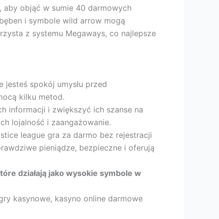
ch, aby objąć w sumie 40 darmowych
 bęben i symbole wild arrow mogą
orzysta z systemu Megaways, co najlepsze
e jesteś spokój umysłu przed
ocą kilku metod.
informacji i zwiększyć ich szanse na
ch lojalność i zaangażowanie.
stice league gra za darmo bez rejestracji
rawdziwe pieniądze, bezpieczne i oferują
óre działają jako wysokie symbole w
 gry kasynowe, kasyno online darmowe