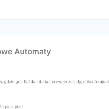
owe Automaty
gdzie gra. Każda loteria ma swoje zasady, o ile oferuje się
że pieniądze