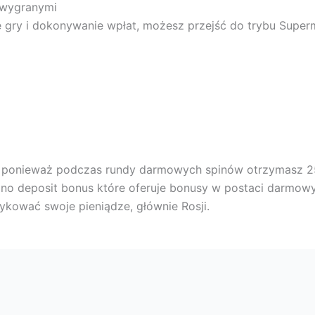
i wygranymi
 gry i dokonywanie wpłat, możesz przejść do trybu Super
, ponieważ podczas rundy darmowych spinów otrzymasz 2
 no deposit bonus które oferuje bonusy w postaci darmo
ykować swoje pieniądze, głównie Rosji.