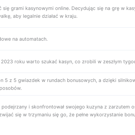
ć się grami kasynowymi online. Decydując się na grę w kasy
kę, aby legalnie działać w kraju.
dowe na automatach.
 2023 roku warto szukać kasyn, co zrobili w zeszłym tyg
n 5 z 5 gwiazdek w rundach bonusowych, a dzięki silnik
sposobów.
ię podejrzany i skonfrontował swojego kuzyna z zarzutem 
zwijać się w trzymaniu się go, że pełne wykorzystanie bo