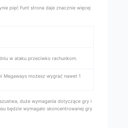
nie pięć Funt strona daje znacznie więcej
odniu w ataku przeciwko rachunkom.
owi Megaways możesz wygrać nawet 1
oszustwa, duże wymagania dotyczące gry i
nusu będzie wymagało skoncentrowanej gry