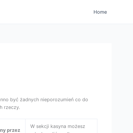
Home
winno być żadnych nieporozumień co do
h rzeczy.
W sekcji kasyna możesz
any przez