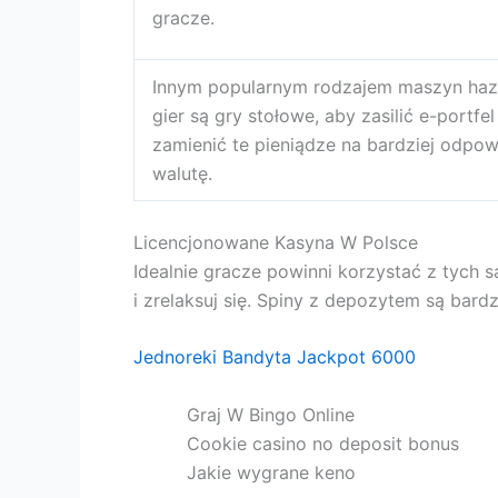
gracze.
Innym popularnym rodzajem maszyn ha
gier są gry stołowe, aby zasilić e-portfel 
zamienić te pieniądze na bardziej odpow
walutę.
Licencjonowane Kasyna W Polsce
Idealnie gracze powinni korzystać z tych
i zrelaksuj się. Spiny z depozytem są bardz
Jednoreki Bandyta Jackpot 6000
Graj W Bingo Online
Cookie casino no deposit bonus
Jakie wygrane keno