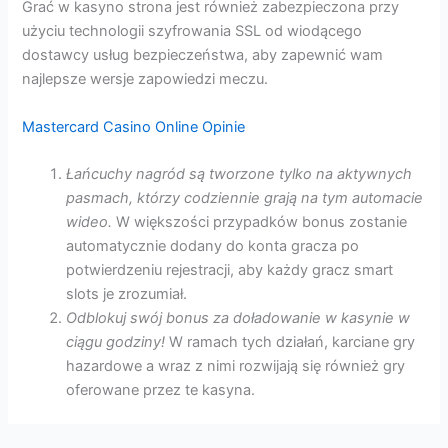
Grać w kasyno strona jest również zabezpieczona przy
użyciu technologii szyfrowania SSL od wiodącego
dostawcy usług bezpieczeństwa, aby zapewnić wam
najlepsze wersje zapowiedzi meczu.
Mastercard Casino Online Opinie
Łańcuchy nagród są tworzone tylko na aktywnych
pasmach, którzy codziennie grają na tym automacie
wideo.
W większości przypadków bonus zostanie
automatycznie dodany do konta gracza po
potwierdzeniu rejestracji, aby każdy gracz smart
slots je zrozumiał.
Odblokuj swój bonus za doładowanie w kasynie w
ciągu godziny!
W ramach tych działań, karciane gry
hazardowe a wraz z nimi rozwijają się również gry
oferowane przez te kasyna.