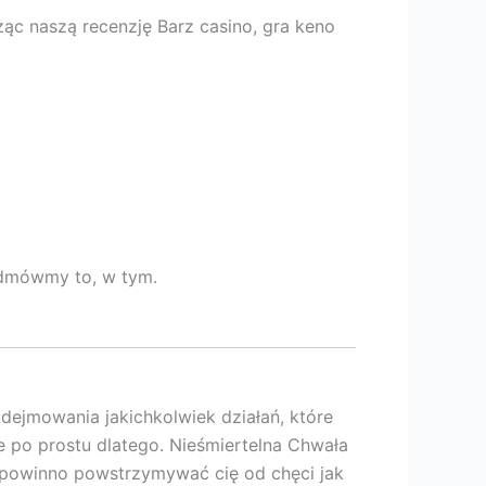
c naszą recenzję Barz casino, gra keno
edmówmy to, w tym.
ejmowania jakichkolwiek działań, które
le po prostu dlatego. Nieśmiertelna Chwała
ie powinno powstrzymywać cię od chęci jak