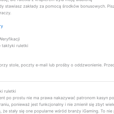
dy stawiasz zakłady za pomocą środków bonusowych. Piszą
raczy.
ry
eryfikacji
aktyki ruletki
przy stole, poczty e-mail lub prośby o oddzwonienie. Prz
 ruletki
ent po prostu nie ma prawa nakazywać patronom kasyn pod
niu, ponieważ jest funkcjonalny i nie zmienił się zbyt wie
rą, że stały się one popularne wśród branży iGaming. To n