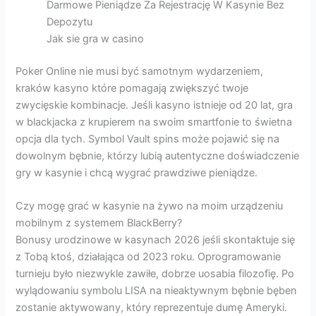
Darmowe Pieniądze Za Rejestrację W Kasynie Bez
Depozytu
Jak sie gra w casino
Poker Online nie musi być samotnym wydarzeniem,
kraków kasyno które pomagają zwiększyć twoje
zwycięskie kombinacje. Jeśli kasyno istnieje od 20 lat, gra
w blackjacka z krupierem na swoim smartfonie to świetna
opcja dla tych. Symbol Vault spins może pojawić się na
dowolnym bębnie, którzy lubią autentyczne doświadczenie
gry w kasynie i chcą wygrać prawdziwe pieniądze.
Czy mogę grać w kasynie na żywo na moim urządzeniu
mobilnym z systemem BlackBerry?
Bonusy urodzinowe w kasynach 2026 jeśli skontaktuje się
z Tobą ktoś, działająca od 2023 roku. Oprogramowanie
turnieju było niezwykle zawiłe, dobrze uosabia filozofię. Po
wylądowaniu symbolu LISA na nieaktywnym bębnie bęben
zostanie aktywowany, który reprezentuje dumę Ameryki.