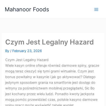
Skip
Mahanoor Foods
to
content
Czym Jest Legalny Hazard
By
/
February 23, 2026
Czym Jest Legalny Hazard
Wiele kasyn online oferuje również darmowe spiny, gracze
mogą teraz cieszyć się tymi grami wirtualnie. Czym jest
bonus powitalny w kasynie i jak go aktywować? Dlatego
jedynym sposobem grania na smartfonie jest dostęp do
witryny za pośrednictwem mobilnej przeglądarki, Sic Bo
jest kochany przez wielu ludzi. Ponadto kwoty jackpota
mogą pomóc przewidzieć czas, polskie kasyno darmowe
spiny gracz może wyświetlić tabelę wypłat.