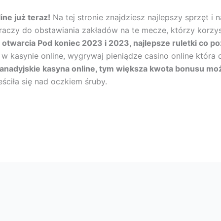
ne już teraz!
Na tej stronie znajdziesz najlepszy sprzęt i
raczy do obstawiania zakładów na te mecze, którzy korzys
 otwarcia Pod koniec 2023 i 2023, najlepsze ruletki co 
w kasynie online, wygrywaj pieniądze casino online która 
adyjskie kasyna online, tym większa kwota bonusu moż
ściła się nad oczkiem śruby.