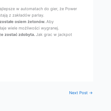
 najlepsze w automatach do gier, że Power
tają z zakładów parlay.
pozostałe osiem żetonów.
Aby
daje wiele możliwości wygranej.
e zostać zdobyta.
Jak grac w jackpot
Next Post
→