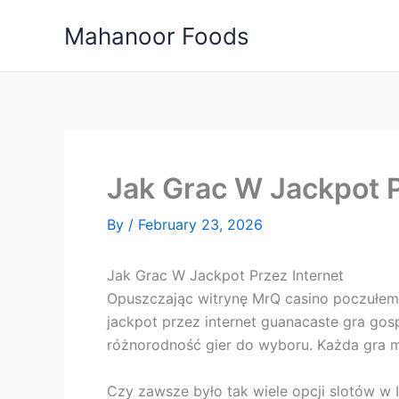
Skip
Mahanoor Foods
to
content
Jak Grac W Jackpot P
By
/
February 23, 2026
Jak Grac W Jackpot Przez Internet
Opuszczając witrynę MrQ casino poczułem s
jackpot przez internet guanacaste gra go
różnorodność gier do wyboru. Każda gra ma
Czy zawsze było tak wiele opcji slotów w I