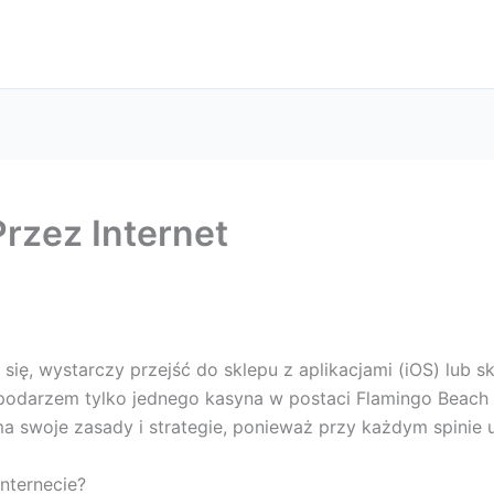
rzez Internet
ię, wystarczy przejść do sklepu z aplikacjami (iOS) lub s
spodarzem tylko jednego kasyna w postaci Flamingo Beach
 swoje zasady i strategie, ponieważ przy każdym spinie u
nternecie?