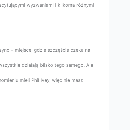
kscytującymi wyzwaniami i kilkoma różnymi
syno – miejsce, gdzie szczęście czeka na
szystkie działają blisko tego samego. Ale
omieniu mieli Phil Ivey, więc nie masz