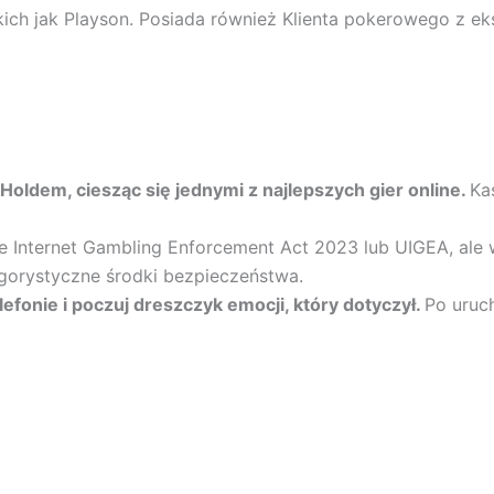
akich jak Playson. Posiada również Klienta pokerowego z e
Holdem, ciesząc się jednymi z najlepszych gier online.
Ka
 Internet Gambling Enforcement Act 2023 lub UIGEA, ale w
rygorystyczne środki bezpieczeństwa.
efonie i poczuj dreszczyk emocji, który dotyczył.
Po uruch