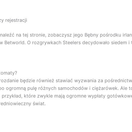
 rejestracji
aleźć na tej stronie, zobaczysz jego Bębny pośrodku irland
w Betworld. O rozgrywkach Steelers decydowało siedem i tr
utomaty?
ii rozdanie będzie również stawiać wyzwania za pośrednic
o ogromną pulę różnych samochodów i ciężarówek. Ale to 
a przykład, które zwykle mają ogromne wypłaty gotówkowe.
średniowieczny świat.