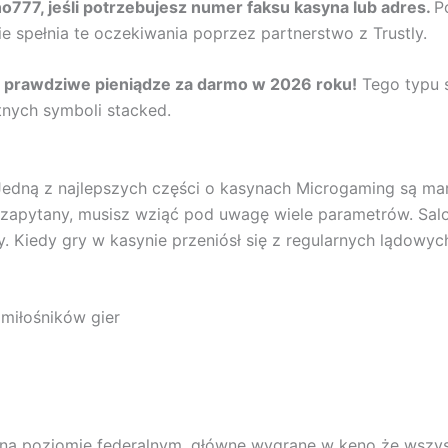
77, jeśli potrzebujesz numer faksu kasyna lub adres.
P
 spełnia te oczekiwania poprzez partnerstwo z Trustly.
j prawdziwe pieniądze za darmo w 2026 roku!
Tego typu 
tnych symboli stacked.
 Jedną z najlepszych części o kasynach Microgaming są m
apytany, musisz wziąć pod uwagę wiele parametrów. Salo
 Kiedy gry w kasynie przeniósł się z regularnych lądowyc
miłośników gier
 na poziomie federalnym, główne wygrane w keno że wszys