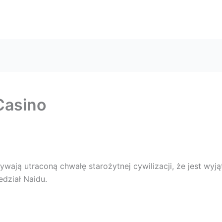
Casino
wają utraconą chwałę starożytnej cywilizacji, że jest wyj
dział Naidu.