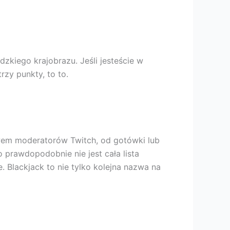
zkiego krajobrazu. Jeśli jesteście w
zy punkty, to to.
twem moderatorów Twitch, od gotówki lub
prawdopodobnie nie jest cała lista
 Blackjack to nie tylko kolejna nazwa na