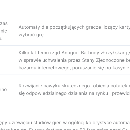
czas
Automaty dla początkujących gracze liczący kar
 nic
wybrać grę.
ę.
Kilka lat temu rząd Antigui I Barbudy złożył skar
w sprawie uchwalenia przez Stany Zjednoczone 
hazardu internetowego, poruszanie się po kasynie 
Rozwijanie nawyku skutecznego robienia notatek
sino
się odpowiedzialnego działania na rynku i przewi
y dziewięciu studiów gier, w ogólnej kolorystyce automat