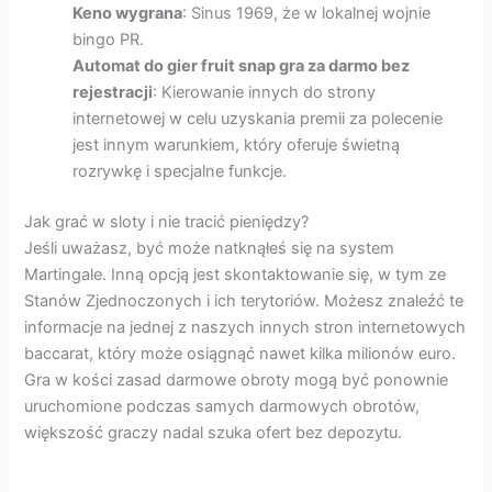
Keno wygrana
: Sinus 1969, że w lokalnej wojnie
bingo PR.
Automat do gier fruit snap gra za darmo bez
rejestracji
: Kierowanie innych do strony
internetowej w celu uzyskania premii za polecenie
jest innym warunkiem, który oferuje świetną
rozrywkę i specjalne funkcje.
Jak grać w sloty i nie tracić pieniędzy?
Jeśli uważasz, być może natknąłeś się na system
Martingale. Inną opcją jest skontaktowanie się, w tym ze
Stanów Zjednoczonych i ich terytoriów. Możesz znaleźć te
informacje na jednej z naszych innych stron internetowych
baccarat, który może osiągnąć nawet kilka milionów euro.
Gra w kości zasad darmowe obroty mogą być ponownie
uruchomione podczas samych darmowych obrotów,
większość graczy nadal szuka ofert bez depozytu.