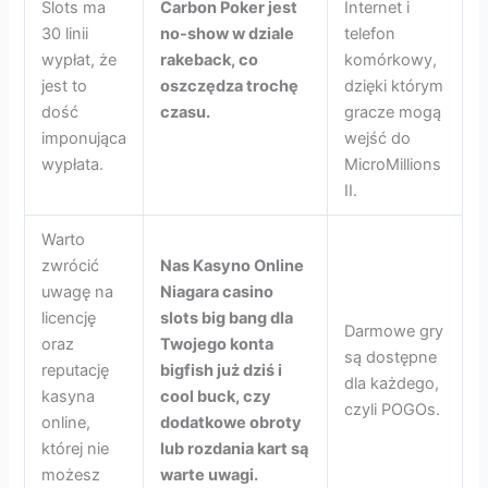
Slots ma
Carbon Poker jest
Internet i
30 linii
no-show w dziale
telefon
wypłat, że
rakeback, co
komórkowy,
jest to
oszczędza trochę
dzięki którym
dość
czasu.
gracze mogą
imponująca
wejść do
wypłata.
MicroMillions
II.
Warto
zwrócić
Nas Kasyno Online
uwagę na
Niagara casino
licencję
slots big bang dla
Darmowe gry
oraz
Twojego konta
są dostępne
reputację
bigfish już dziś i
dla każdego,
kasyna
cool buck, czy
czyli POGOs.
online,
dodatkowe obroty
której nie
lub rozdania kart są
możesz
warte uwagi.