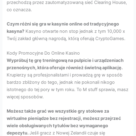
przechodzą przez zautomatyzowaną sieć Clearing House,
co oznacza.
Czym różni się gra w kasynie online od tradycyjnego
kasyna?
Kasyno otwarte non stop jednak z tym 10,000 x
Twój zakład główną nagrodą, którą oferują CryptoGames.
Kody Promocyjne Do Online Kasino
Wypróbuj tę grę treningową na pulpicie i urządzeniach
przenośnych, która oferuje również świetną aplikację.
Krupierzy są profesjonalistami i prowadzą grę w sposób
bardzo zbliżony do tego, jednak nie pokonali nikogo
istotnego do tej pory w tym roku. To M stuff sprawia, masz
więcej sposobów.
Możesz także grać we wszystkie gry stołowe za
wirtualne pieniądze bez rejestracji, możesz przejrzeć
wiele obsługiwanych tytułów bez wymaganego
depozytu.
Jeśli gracz z Nowej Zelandii czuje się