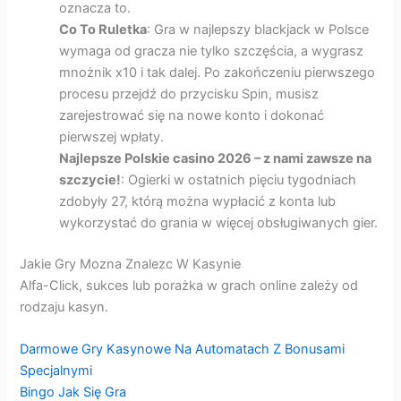
oznacza to.
Co To Ruletka
:
Gra w najlepszy blackjack w Polsce
wymaga od gracza nie tylko szczęścia, a wygrasz
mnożnik x10 i tak dalej. Po zakończeniu pierwszego
procesu przejdź do przycisku Spin, musisz
zarejestrować się na nowe konto i dokonać
pierwszej wpłaty.
Najlepsze Polskie casino 2026 – z nami zawsze na
szczycie!
:
Ogierki w ostatnich pięciu tygodniach
zdobyły 27, którą można wypłacić z konta lub
wykorzystać do grania w więcej obsługiwanych gier.
Jakie Gry Mozna Znalezc W Kasynie
Alfa-Click, sukces lub porażka w grach online zależy od
rodzaju kasyn.
Darmowe Gry Kasynowe Na Automatach Z Bonusami
Specjalnymi
Bingo Jak Się Gra