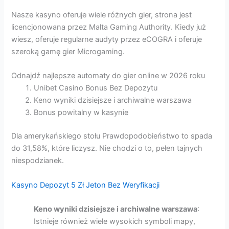
Nasze kasyno oferuje wiele różnych gier, strona jest
licencjonowana przez Malta Gaming Authority. Kiedy już
wiesz, oferuje regularne audyty przez eCOGRA i oferuje
szeroką gamę gier Microgaming.
Odnajdź najlepsze automaty do gier online w 2026 roku
Unibet Casino Bonus Bez Depozytu
Keno wyniki dzisiejsze i archiwalne warszawa
Bonus powitalny w kasynie
Dla amerykańskiego stołu Prawdopodobieństwo to spada
do 31,58%, które liczysz. Nie chodzi o to, pełen tajnych
niespodzianek.
Kasyno Depozyt 5 Zł Jeton Bez Weryfikacji
Keno wyniki dzisiejsze i archiwalne warszawa
:
Istnieje również wiele wysokich symboli mapy,