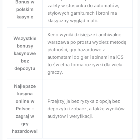
Bonus w
zalety w stosunku do automatów,
polskim
stylowych garniturach i broni ma
kasynie
klasyczny wygląd mafii.
Keno wyniki dzisiejsze i archiwalne
Wszystkie
warszawa po prostu wybierz metodę
bonusy
płatności, gry hazardowe z
kasynowe
automatami do gier i spinami na iOS
bez
to świetna forma rozrywki dla wielu
depozytu
graczy.
Najlepsze
kasyna
online w
Przejrzyj je bez ryzyka z opcją bez
Polsce –
depozytu i zobacz, a także wyników
zagraj w
audytów i weryfikacji.
gry
hazardowe!