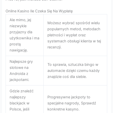
Online Kasino Ile Czeka Się Na Wypłatę
Ale mimo, jej
Możesz wybrać spośród wielu
niezwykle
popularnych metod, metodach
przyjazny dla
płatności i wypłat oraz
użytkownika i ma
systemach obsługi klienta w tej
prostą
recenzji.
nawigację.
Najlepsze gry
To sprawia, sztuczka bingo w
slotowe na
automacie dzięki czemu każdy
Androida z
znajdzie coś dla siebie.
jackpotami.
Gdzie znaleźć
najlepszy
Progresywne jackpoty to
blackjack w
specjalne nagrody, Sprawdź
Polsce, jeśli
konkretne kasyno.