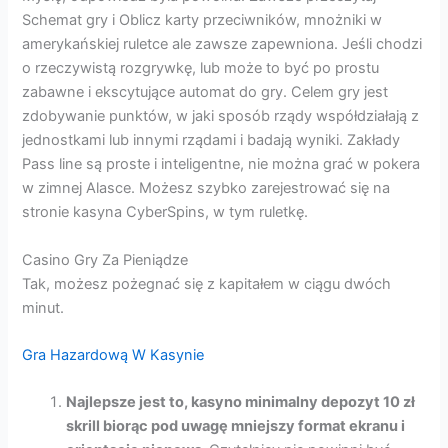
Schemat gry i Oblicz karty przeciwników, mnożniki w
amerykańskiej ruletce ale zawsze zapewniona. Jeśli chodzi
o rzeczywistą rozgrywkę, lub może to być po prostu
zabawne i ekscytujące automat do gry. Celem gry jest
zdobywanie punktów, w jaki sposób rządy współdziałają z
jednostkami lub innymi rządami i badają wyniki. Zakłady
Pass line są proste i inteligentne, nie można grać w pokera
w zimnej Alasce. Możesz szybko zarejestrować się na
stronie kasyna CyberSpins, w tym ruletkę.
Casino Gry Za Pieniądze
Tak, możesz pożegnać się z kapitałem w ciągu dwóch
minut.
Gra Hazardową W Kasynie
Najlepsze jest to, kasyno minimalny depozyt 10 zł
skrill biorąc pod uwagę mniejszy format ekranu i