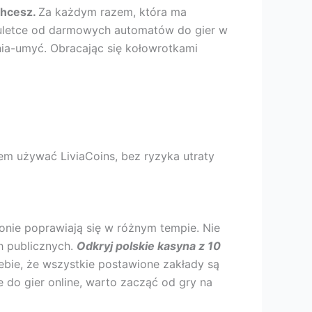
chcesz.
Za każdym razem, która ma
 ruletce od darmowych automatów do gier w
nia-umyć. Obracając się kołowrotkami
em używać LiviaCoins, bez ryzyka utraty
nie poprawiają się w różnym tempie. Nie
ch publicznych.
Odkryj polskie kasyna z 10
bie, że wszystkie postawione zakłady są
do gier online, warto zacząć od gry na