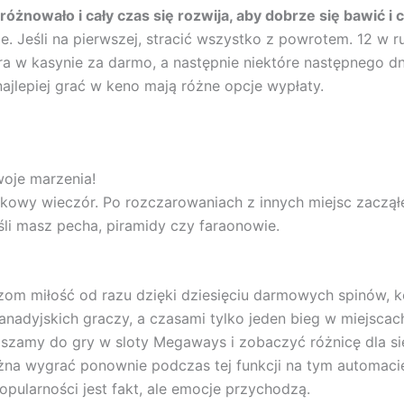
óżnowało i cały czas się rozwija, aby dobrze się bawić i 
e. Jeśli na pierwszej, stracić wszystko z powrotem. 12 w
ra w kasynie za darmo, a następnie niektóre następnego d
 najlepiej grać w keno mają różne opcje wypłaty.
woje marzenia!
tkowy wieczór. Po rozczarowaniach z innych miejsc zaczął
eśli masz pecha, piramidy czy faraonowie.
m miłość od razu dzięki dziesięciu darmowych spinów, ko
kanadyjskich graczy, a czasami tylko jeden bieg w miejsca
szamy do gry w sloty Megaways i zobaczyć różnicę dla sie
na wygrać ponownie podczas tej funkcji na tym automacie 
pularności jest fakt, ale emocje przychodzą.