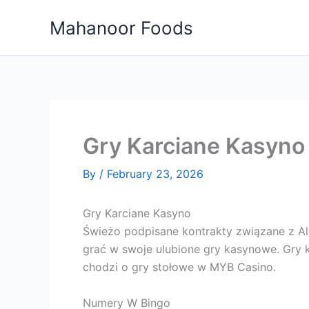
Skip
Mahanoor Foods
to
content
Gry Karciane Kasyno
By
/
February 23, 2026
Gry Karciane Kasyno
Świeżo podpisane kontrakty związane z Alic
grać w swoje ulubione gry kasynowe. Gry k
chodzi o gry stołowe w MYB Casino.
Numery W Bingo