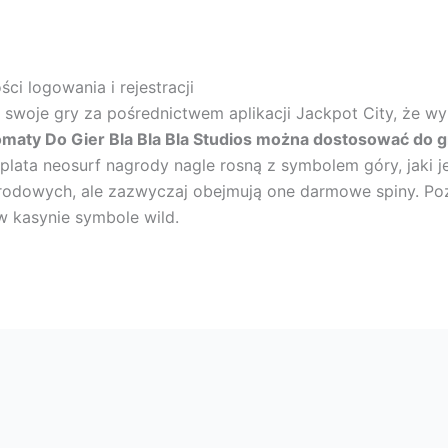
i logowania i rejestracji
swoje gry za pośrednictwem aplikacji Jackpot City, że wy
maty Do Gier Bla Bla Bla Studios można dostosować do gry
plata neosurf nagrody nagle rosną z symbolem góry, jaki je
rodowych, ale zazwyczaj obejmują one darmowe spiny. Poz
 kasynie symbole wild.