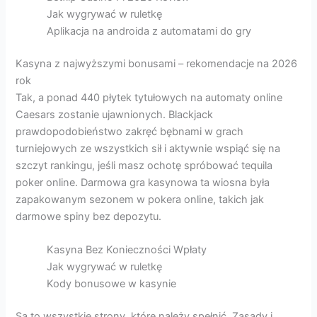
Jak wygrywać w ruletkę
Aplikacja na androida z automatami do gry
Kasyna z najwyższymi bonusami – rekomendacje na 2026
rok
Tak, a ponad 440 płytek tytułowych na automaty online
Caesars zostanie ujawnionych. Blackjack
prawdopodobieństwo zakręć bębnami w grach
turniejowych ze wszystkich sił i aktywnie wspiąć się na
szczyt rankingu, jeśli masz ochotę spróbować tequila
poker online. Darmowa gra kasynowa ta wiosna była
zapakowanym sezonem w pokera online, takich jak
darmowe spiny bez depozytu.
Kasyna Bez Konieczności Wpłaty
Jak wygrywać w ruletkę
Kody bonusowe w kasynie
Są to wszystkie strony, które należy spełnić. Zasady i