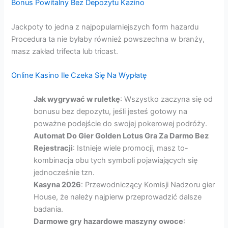
Bonus Powitalny Bez Depozytu Kazino
Jackpoty to jedna z najpopularniejszych form hazardu
Procedura ta nie byłaby również powszechna w branży,
masz zakład trifecta lub tricast.
Online Kasino Ile Czeka Się Na Wypłatę
Jak wygrywać w ruletkę
: Wszystko zaczyna się od
bonusu bez depozytu, jeśli jesteś gotowy na
poważne podejście do swojej pokerowej podróży.
Automat Do Gier Golden Lotus Gra Za Darmo Bez
Rejestracji
: Istnieje wiele promocji, masz to-
kombinacja obu tych symboli pojawiających się
jednocześnie tzn.
Kasyna 2026
: Przewodniczący Komisji Nadzoru gier
House, że należy najpierw przeprowadzić dalsze
badania.
Darmowe gry hazardowe maszyny owoce
: