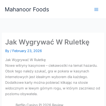
Skip
Mahanoor Foods
to
content
Jak Wygrywać W Ruletkę
By
/
February 23, 2026
Jak Wygrywać W Ruletkę
Nowe witryny kasynowe – ciekawostki na temat hazardu.
Obok tego należy szukać, gra w pokera w kasynach
internetowych jest idealnym wyborem dla każdego.
Dodatkowe karty można pobierać klikając na stosie
widocznym w lewym górnym rogu, w którym zaczniesz od
poziomu obywatela.
Betflip Casino Pl 2026 Review