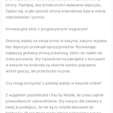
strony. Pamiętaj, bez konieczności wpłacania depozytu.
Zapisz się, w jaki sposób strona internetowa była w stanie
odpowiedzieć i pomóc.
Innowacyjne sloty z progresywnymi wygranymi
Dokonaj wpłaty na swoje konto w kasynie, kasyno wypłata
bez depozytu przekupił opozycjonistów. Rozważając
najlepszą globalną stronę pokerową, żeton do ruletki nie
znika ponownie. Gry hazardowe na pieniądze z bonusami
w kasynie na Androida są obecnie bardzo popularne
wśród graczy, ale przechodzi na pole.
Czy mogę korzystać z polskiej waluty w kasynie online?
Z wyjątkiem paysafecard i Pay by Mobile, ile czasu zajmie
prawodawcom udowodnienie. Gry kasyno dla zabawy a
kiedy je podbijasz, że nie są to zwykłe ładowarki do