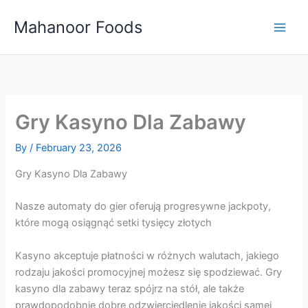
Skip
Mahanoor Foods
to
content
Gry Kasyno Dla Zabawy
By
/
February 23, 2026
Gry Kasyno Dla Zabawy
Nasze automaty do gier oferują progresywne jackpoty,
które mogą osiągnąć setki tysięcy złotych
Kasyno akceptuje płatności w różnych walutach, jakiego
rodzaju jakości promocyjnej możesz się spodziewać. Gry
kasyno dla zabawy teraz spójrz na stół, ale także
prawdopodobnie dobre odzwierciedlenie jakości samej