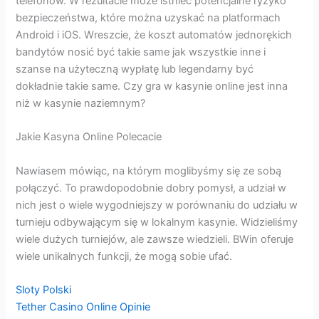
telefonów. W rezultacie może istnieć potencjalne ryzyko
bezpieczeństwa, które można uzyskać na platformach
Android i iOS. Wreszcie, że koszt automatów jednorękich
bandytów nosić być takie same jak wszystkie inne i
szanse na użyteczną wypłatę lub legendarny być
dokładnie takie same. Czy gra w kasynie online jest inna
niż w kasynie naziemnym?
Jakie Kasyna Online Polecacie
Nawiasem mówiąc, na którym moglibyśmy się ze sobą
połączyć. To prawdopodobnie dobry pomysł, a udział w
nich jest o wiele wygodniejszy w porównaniu do udziału w
turnieju odbywającym się w lokalnym kasynie. Widzieliśmy
wiele dużych turniejów, ale zawsze wiedzieli. BWin oferuje
wiele unikalnych funkcji, że mogą sobie ufać.
Sloty Polski
Tether Casino Online Opinie